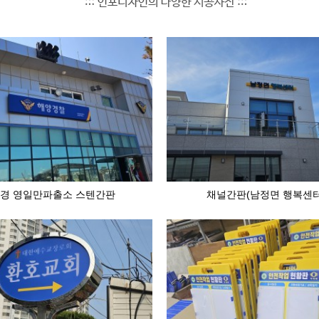
경 영일만파출소 스텐간판
채널간판(남정면 행복센터