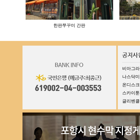
한판쭈꾸미 간판
비아그라
나스닥미니
온디스크
스카이툰 s
글리벤클라