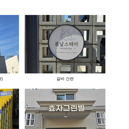
)
갈바 간판