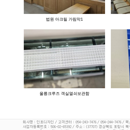
법원 아크릴 가림막1
울릉크루즈 객실열쇠보관함