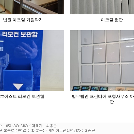
법원 아크릴 가림막2
아크릴 현판
호이스트 리모컨 보관함
법무법인 프런티어 포항사무소 아
판