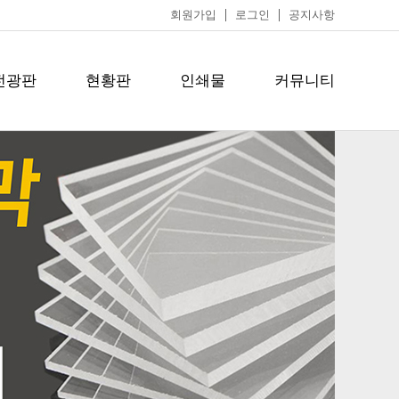
회원가입
로그인
공지사항
전광판
현황판
인쇄물
커뮤니티