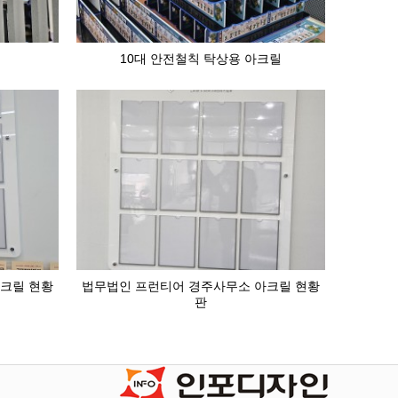
10대 안전철칙 탁상용 아크릴
크릴 현황
법무법인 프런티어 경주사무소 아크릴 현황
판